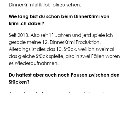
DinnerKrimi «Tik tok tot» zu sehen.
Wie lang bist du schon beim DinnerKrimi von
krimi.ch dabei?
Seit 2013. Also seit 11 Jahren und jetzt spiele ich
gerade meine 12. DinnerKrimi Produktion.
Allerdings ist dies das 10. Stück, weil ich zweimal
das gleiche Stück spielte, also in zwei Fällen waren
es Wiederaufnahmen.
Du hattest aber auch noch Pausen zwischen den
Stücken?
Ja, mehrmals. Aber wenn du pro Jahr zwei
Produktionen machst, kommst du noch schnell auf
so viel. (lacht)
Wie bist du damals zu Peter Denlo gestossen?
Über meine Freundin Cécile Gschwind, die damals