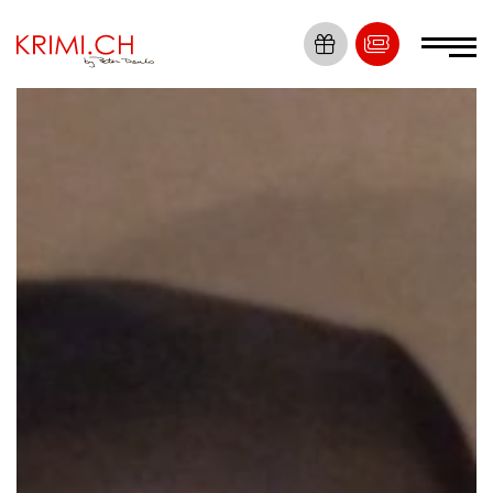
Die Nummer 1
Krimi Erlebnisse
Tickets
Locations
Krimis
Dein Event
News