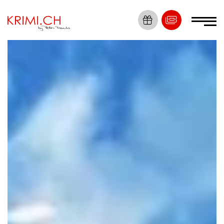
Die Nummer 1
Krimi Erlebnisse
Tickets
Locations
Krimis
Dein Event
News