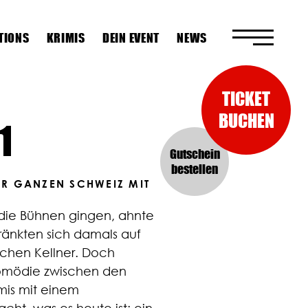
TIONS
KRIMIS
DEIN EVENT
NEWS
TICKET
BUCHEN
1
Gutschein
bestellen
DER GANZEN SCHWEIZ MIT
 die Bühnen gingen, ahnte
ränkten sich damals auf
schen Kellner. Doch
komödie zwischen den
mis mit einem