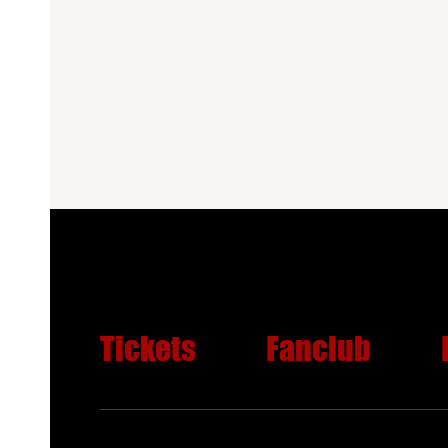
einer ho
zu
Tickets
Fanclub