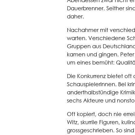
Abendessen zwar nicht er
Dauerbrenner. Seither si
daher.
Nachahmer mit verschieden
warten. Verschiedene Sch
Gruppen aus Deutschland u
kamen und gingen. Peter D
um eines bemüht: Qualitä
Die Konkurrenz bietet oft
SchauspielerInnen. Bei kr
anderthalbstündige Krimi
sechs Akteure und nonstop
Oft kopiert, doch nie err
Witz, skurrile Figuren, kuli
grossgeschrieben. So sind