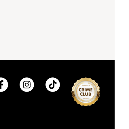
ativiät.“
o!“