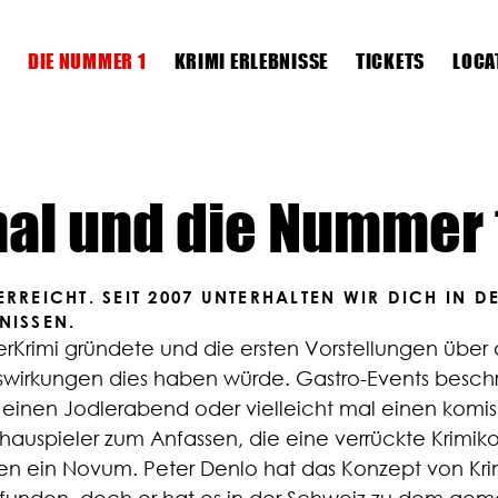
DIE NUMMER 1
KRIMI ERLEBNISSE
TICKETS
LOCA
Die Nummer 1
nal und die Nummer 
Krimi Erlebnisse
Tickets
ERREICHT. SEIT 2007 UNTERHALTEN WIR DICH IN 
Locations
NISSEN.
erKrimi gründete und die ersten Vorstellungen über
Krimis
swirkungen dies haben würde. Gastro-Events besch
, einen Jodlerabend oder vielleicht mal einen komi
Dein Event
hauspieler zum Anfassen, die eine verrückte Krimi
en ein Novum. Peter Denlo hat das Konzept von Kri
News