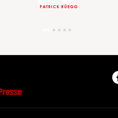
hen Professionalität und viel Kre
 entdecken. Respekt und weiter s
immer wieder neu entdecken.“
uns war alles perfekt.“
PATRICK RÜEGG
JOEL ETTER
Presse