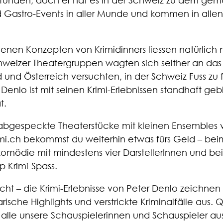
funden, doch er hat es in der Schweiz zu dem gemac
nd Gastro-Events in aller Munde und kommen in all
Fanclub
en Konzepten von Krimidinners liessen natürlich n
Über uns
weizer Theatergruppen wagten sich seither an da
Presse
nd Österreich versuchten, in der Schweiz Fuss zu f
Gutschein bestellen
enlo ist mit seinen Krimi-Erlebnissen standhaft gebl
t.
Gutschein einlösen
 abgespeckte Theaterstücke mit kleinen Ensembles v
imi.ch bekommst du weiterhin etwas fürs Geld – bei
komödie mit mindestens vier DarstellerInnen und b
 Krimi-Spass.
eicht – die Krimi-Erlebnisse von Peter Denlo zeichne
narische Highlights und verstrickte Kriminalfälle aus. 
 alle unsere Schauspielerinnen und Schauspieler aus