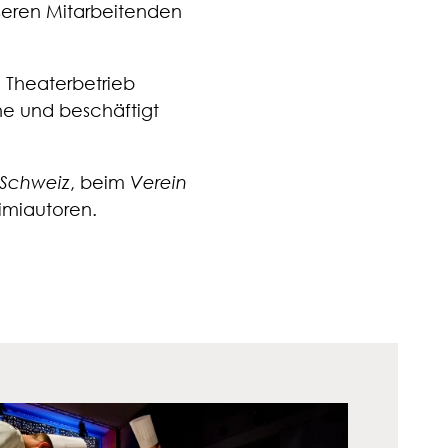
seren Mitarbeitenden
n Theaterbetrieb
ne und beschäftigt
 Schweiz
, beim
Verein
imiautoren.