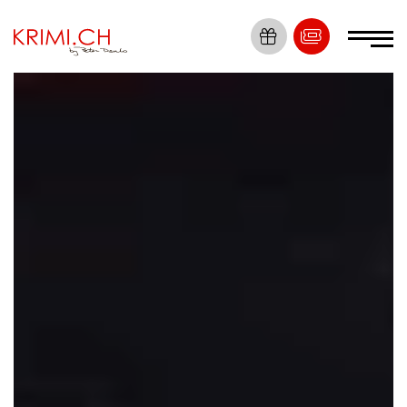
Die Nummer 1
Krimi Erlebnisse
Tickets
Locations
Krimis
Dein Event
News