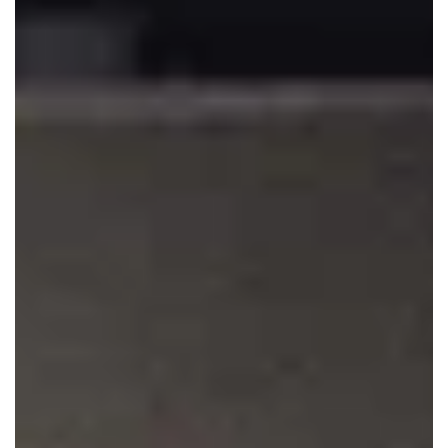
Fanclub
Über uns
Presse
Gutschein bestellen
Gutschein einlösen