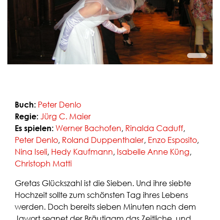
Fanclub
Über uns
Presse
Gutschein bestellen
Gutschein einlösen
Buch:
Peter Denlo
Regie:
Jürg C. Maier
Es spielen:
Werner Bachofen
,
Rinalda Caduff
,
Peter Denlo
,
Roland Duppenthaler
,
Enzo Esposito
,
Nina Iseli
,
Hedy Kaufmann
,
Isabelle Anne Küng
,
Christoph Matti
Gretas Glückszahl ist die Sieben. Und ihre siebte
Hochzeit sollte zum schönsten Tag ihres Lebens
werden. Doch bereits sieben Minuten nach dem
Jawort segnet der Bräutigam das Zeitliche, und