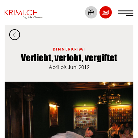
Die Nummer 1
Krimi Erlebnisse
DINNERKRIMI
Verliebt, verlobt, vergiftet
Tickets
April bis Juni 2012
Locations
Krimis
Dein Event
News