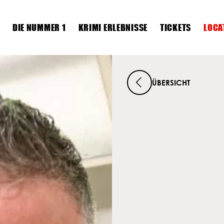
DIE NUMMER 1
KRIMI ERLEBNISSE
TICKETS
LOCA
Die Nummer 1
ÜBERSICHT
Krimi Erlebnisse
Tickets
Locations
Krimis
Dein Event
News