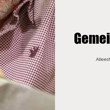
Gemei
Allees