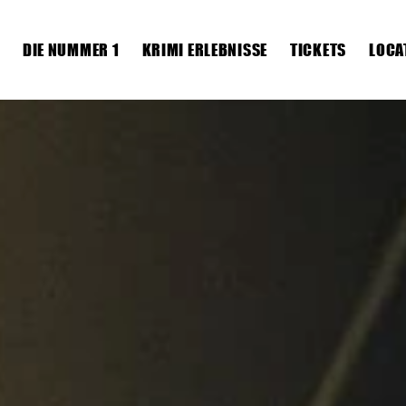
DIE NUMMER 1
KRIMI ERLEBNISSE
TICKETS
LOCA
Die Nummer 1
Krimi Erlebnisse
Tickets
Locations
Krimis
Dein Event
News