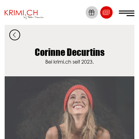
Die Nummer 1
Krimi Erlebnisse
Corinne Decurtins
Bei krimi.ch seit 2023.
Tickets
Locations
Krimis
Dein Event
News