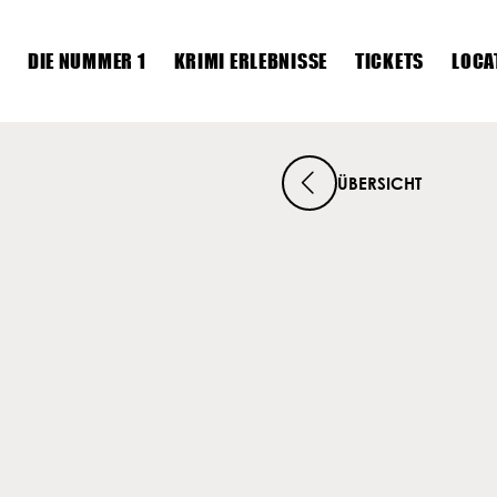
DIE NUMMER 1
KRIMI ERLEBNISSE
TICKETS
LOCA
Die Nummer 1
ÜBERSICHT
Krimi Erlebnisse
Tickets
Locations
Krimis
Dein Event
News