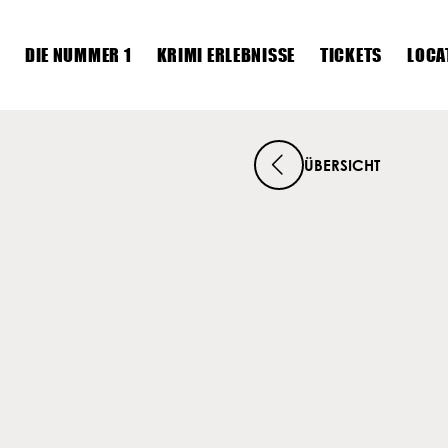
DIE NUMMER 1
KRIMI ERLEBNISSE
TICKETS
LOCA
Die Nummer 1
ÜBERSICHT
Krimi Erlebnisse
Tickets
Locations
Krimis
Dein Event
News