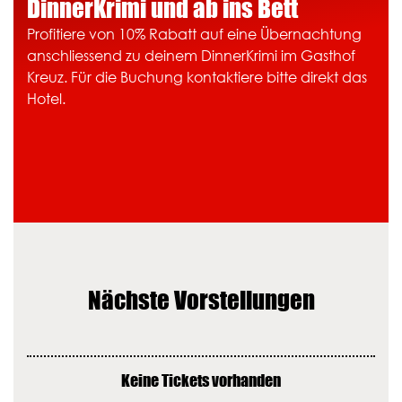
DinnerKrimi und ab ins Bett
Profitiere von 10% Rabatt auf eine Übernachtung
anschliessend zu deinem DinnerKrimi im Gasthof
Kreuz. Für die Buchung kontaktiere bitte direkt das
Hotel.
Nächste Vorstellungen
Keine Tickets vorhanden