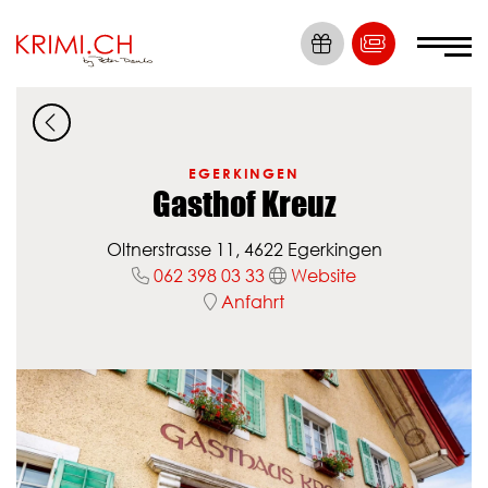
Die Nummer 1
Krimi Erlebnisse
EGERKINGEN
Gasthof Kreuz
Tickets
Oltnerstrasse 11, 4622 Egerkingen
Locations
062 398 03 33
Website
Anfahrt
Krimis
Dein Event
News