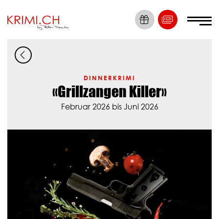
Die Nummer 1
Krimi Erlebnisse
DINNERKRIMI
«Grillzangen Killer»
Tickets
Februar 2026 bis Juni 2026
Locations
Krimis
Dein Event
News