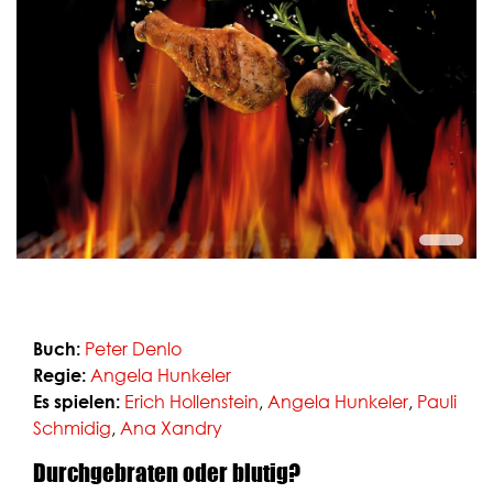
Fanclub
Über uns
Presse
Gutschein bestellen
Gutschein einlösen
Buch:
Peter Denlo
Regie:
Angela Hunkeler
Es spielen:
Erich Hollenstein
,
Angela Hunkeler
,
Pauli
Schmidig
,
Ana Xandry
Durchgebraten oder blutig?