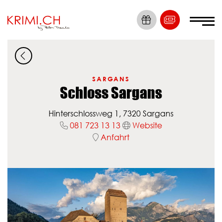
Die Nummer 1
Krimi Erlebnisse
SARGANS
Schloss Sargans
Tickets
Hinterschlossweg 1, 7320 Sargans
Locations
081 723 13 13
Website
Anfahrt
Krimis
Dein Event
News